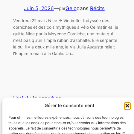
Juin 5, 2026
—
Gelo
dans
Récits
par
Vendredi 22 mai : Nice → Vintimille, l’odyssée des
corniches et des cols mythiques à vélo Ce matin-là, je
quitte Nice par la Moyenne Corniche, une route qui
n’est pas qu’un simple ruban d’asphalte. Elle serpente
là où, il y a deux mille ans, la Via Julia Augusta reliait
l’Empire romain à la Gaule. Un…
L'art du bikepacking
Gérer le consentement
Libérez l'aventure
Pour offrir les meilleures expériences, nous utilisons des technologies
telles que les cookies pour stocker et/ou accéder aux informations des
appareils. Le fait de consentir à ces technologies nous permettra de
© Copyright – L’art du bikepacking – Tous
traiter des données telles que le comportement de navigation ou les ID