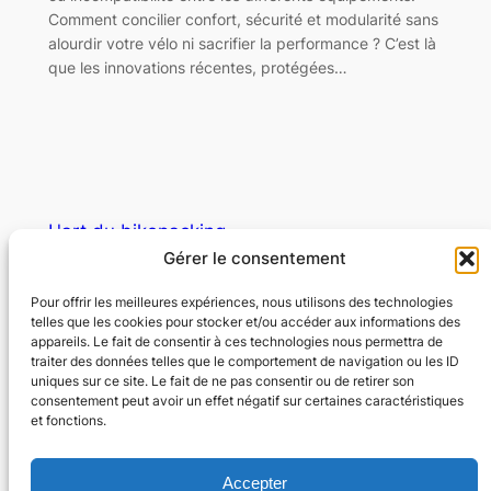
Comment concilier confort, sécurité et modularité sans
alourdir votre vélo ni sacrifier la performance ? C’est là
que les innovations récentes, protégées…
L'art du bikepacking
Gérer le consentement
Libérez l'aventure
Pour offrir les meilleures expériences, nous utilisons des technologies
telles que les cookies pour stocker et/ou accéder aux informations des
appareils. Le fait de consentir à ces technologies nous permettra de
© Copyright – L’art du bikepacking – Tous
traiter des données telles que le comportement de navigation ou les ID
droits réservés
uniques sur ce site. Le fait de ne pas consentir ou de retirer son
consentement peut avoir un effet négatif sur certaines caractéristiques
et fonctions.
À propos
Nous contacter
Mentions légales
Formulaire de contact
Accepter