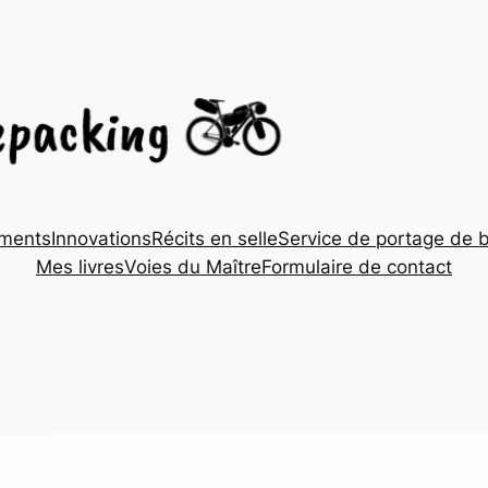
ements
Innovations
Récits en selle
Service de portage de 
Mes livres
Voies du Maître
Formulaire de contact