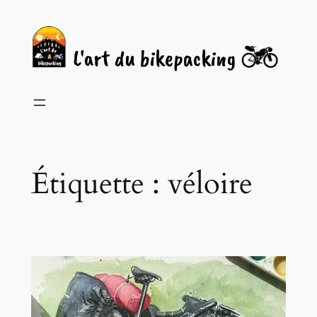
Aller
au
contenu
Étiquette :
véloire