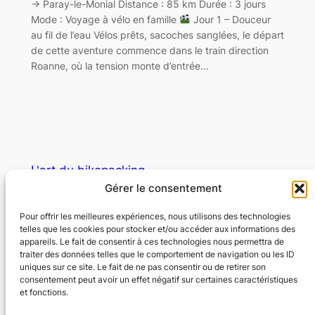
→ Paray-le-Monial Distance : 85 km Durée : 3 jours
Mode : Voyage à vélo en famille
Jour 1 – Douceur
au fil de l’eau Vélos prêts, sacoches sanglées, le départ
de cette aventure commence dans le train direction
Roanne, où la tension monte d’entrée…
L'art du bikepacking
Gérer le consentement
Libérez l'aventure
Pour offrir les meilleures expériences, nous utilisons des technologies
telles que les cookies pour stocker et/ou accéder aux informations des
appareils. Le fait de consentir à ces technologies nous permettra de
© Copyright – L’art du bikepacking – Tous
traiter des données telles que le comportement de navigation ou les ID
droits réservés
uniques sur ce site. Le fait de ne pas consentir ou de retirer son
consentement peut avoir un effet négatif sur certaines caractéristiques
et fonctions.
À propos
Nous contacter