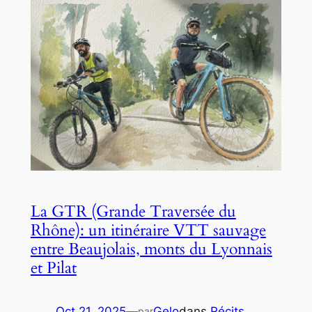
La GTR (Grande Traversée du
Rhône): un itinéraire VTT sauvage
entre Beaujolais, monts du Lyonnais
et Pilat
Oct 21, 2025
—
Gelo
dans
Récits
par