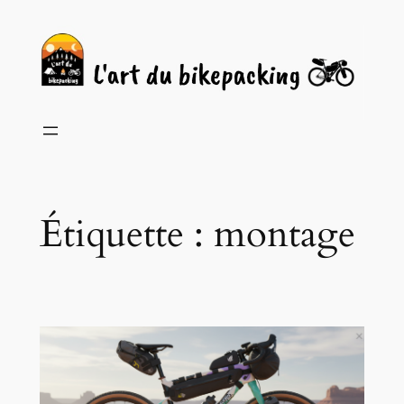
Aller
au
contenu
Étiquette :
montage