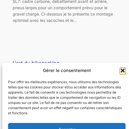
SL7: cadre carbone, débattement avant et arrière,
pneus larges pour un comportement prévu pour le
gravel chargé. Ci-dessous je te présente ce montage
optimisé avec les sacoches et le…
L'art du bikepacking
Gérer le consentement
Libérez l'aventure
Pour offrir les meilleures expériences, nous utilisons des technologies
telles que les cookies pour stocker et/ou accéder aux informations des
appareils. Le fait de consentir à ces technologies nous permettra de
© Copyright – L’art du bikepacking – Tous
traiter des données telles que le comportement de navigation ou les ID
droits réservés
uniques sur ce site. Le fait de ne pas consentir ou de retirer son
consentement peut avoir un effet négatif sur certaines caractéristiques
et fonctions.
À propos
Nous contacter
Mentions légales
Formulaire de contact