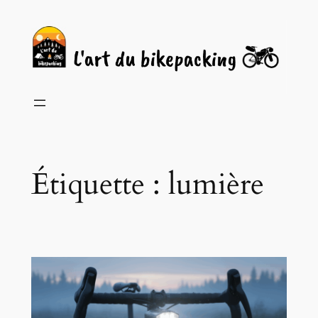
Aller
au
contenu
Étiquette :
lumière