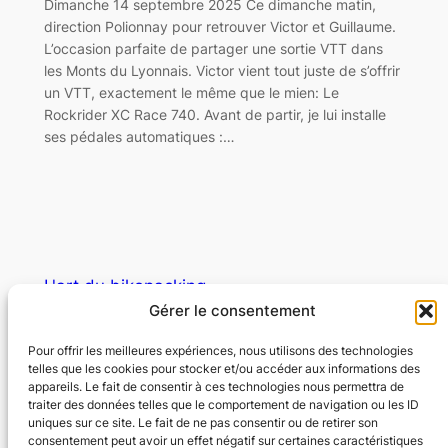
Dimanche 14 septembre 2025 Ce dimanche matin,
direction Polionnay pour retrouver Victor et Guillaume.
L’occasion parfaite de partager une sortie VTT dans
les Monts du Lyonnais. Victor vient tout juste de s’offrir
un VTT, exactement le même que le mien: Le
Rockrider XC Race 740. Avant de partir, je lui installe
ses pédales automatiques :…
L'art du bikepacking
Gérer le consentement
Libérez l'aventure
Pour offrir les meilleures expériences, nous utilisons des technologies
telles que les cookies pour stocker et/ou accéder aux informations des
appareils. Le fait de consentir à ces technologies nous permettra de
© Copyright – L’art du bikepacking – Tous
traiter des données telles que le comportement de navigation ou les ID
droits réservés
uniques sur ce site. Le fait de ne pas consentir ou de retirer son
consentement peut avoir un effet négatif sur certaines caractéristiques